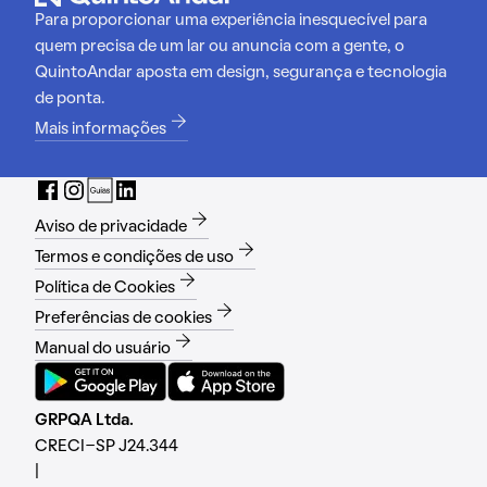
Para proporcionar uma experiência inesquecível para
quem precisa de um lar ou anuncia com a gente, o
QuintoAndar aposta em design, segurança e tecnologia
de ponta.
Mais informações
Aviso de privacidade
Termos e condições de uso
Política de Cookies
Preferências de cookies
Manual do usuário
GRPQA Ltda.
CRECI-SP J24.344
|