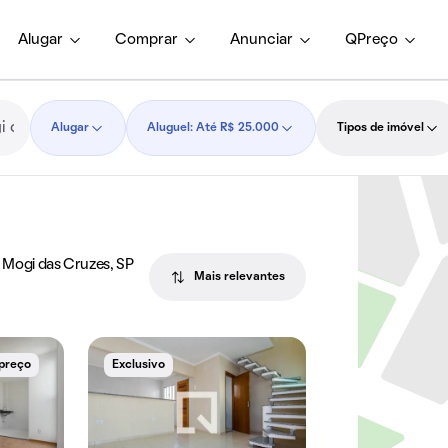
Alugar
Comprar
Anunciar
QPreço
Alugar
Aluguel: Até R$ 25.000
Tipos de imóvel
, Mogi das Cruzes, SP
Mais relevantes
 preço
Exclusivo