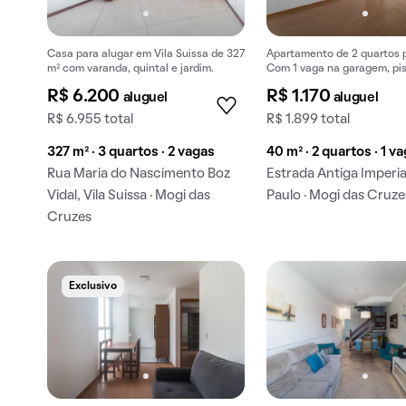
Casa para alugar em Vila Suissa de 327
Apartamento de 2 quartos p
m² com varanda, quintal e jardim.
Com 1 vaga na garagem, pis
churrasqueira.
R$ 6.200
R$ 1.170
aluguel
aluguel
R$ 6.955 total
R$ 1.899 total
327 m² · 3 quartos · 2 vagas
40 m² · 2 quartos · 1 v
Rua Maria do Nascimento Boz
Estrada Antiga Imperial
Vidal, Vila Suissa · Mogi das
Paulo · Mogi das Cruze
Cruzes
Exclusivo