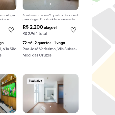
ara alugar.
Apartamento com 2 quartos disponível
cina e
para alugar. Oportunidade excelente
para quem busca praticidade e
R$ 2.200
aluguel
conforto.
R$ 2.964 total
aga
72 m² · 2 quartos · 1 vaga
, Vila São
Rua José Veríssimo, Vila Suissa ·
s
Mogi das Cruzes
Exclusivo