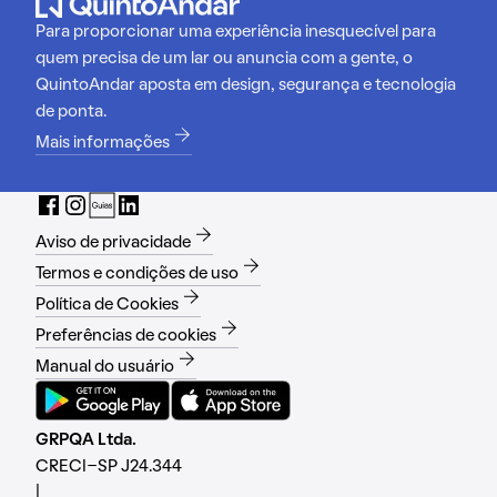
Para proporcionar uma experiência inesquecível para
quem precisa de um lar ou anuncia com a gente, o
QuintoAndar aposta em design, segurança e tecnologia
de ponta.
Mais informações
Aviso de privacidade
Termos e condições de uso
Política de Cookies
Preferências de cookies
Manual do usuário
GRPQA Ltda.
CRECI-SP J24.344
|