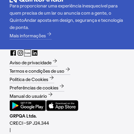
Para proporcionar uma experiência inesquecível para
quem precisa de um lar ou anuncia com a gente, o
QuintoAndar aposta em design, segurança e tecnologia
de ponta.
Mais informações
Aviso de privacidade
Termos e condições de uso
Política de Cookies
Preferências de cookies
Manual do usuário
GRPQA Ltda.
CRECI-SP J24.344
|