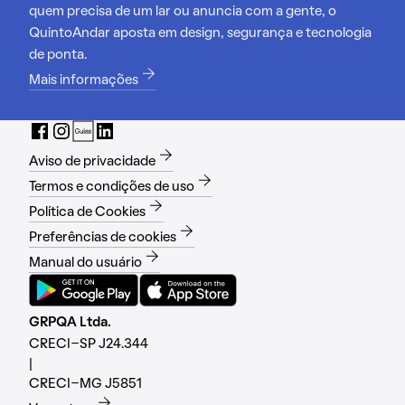
quem precisa de um lar ou anuncia com a gente, o
QuintoAndar aposta em design, segurança e tecnologia
de ponta.
Mais informações
Aviso de privacidade
Termos e condições de uso
Política de Cookies
Preferências de cookies
Manual do usuário
GRPQA Ltda.
CRECI-SP J24.344
|
CRECI-MG J5851