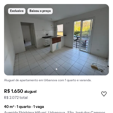
Exclusivo
Baixou o preço
Aluguel de apartamento em Urbanova com 1 quarto e varanda.
R$ 1.650
aluguel
R$ 2.072 total
40 m² · 1 quarto · 1 vaga
Avenida Shishima Hifumi, Urbanova · São José dos Campos