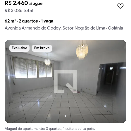
R$ 2.460
aluguel
R$ 3.036 total
62 m² · 2 quartos · 1 vaga
Avenida Armando de Godoy, Setor Negrão de Lima · Goiânia
Exclusivo
Em breve
Aluguel de apartamento: 3 quartos, 1 suíte, aceita pets.