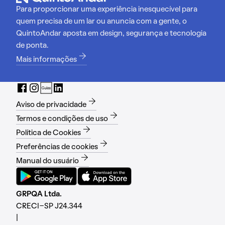
Para proporcionar uma experiência inesquecível para
quem precisa de um lar ou anuncia com a gente, o
QuintoAndar aposta em design, segurança e tecnologia
de ponta.
Mais informações
Aviso de privacidade
Termos e condições de uso
Política de Cookies
Preferências de cookies
Manual do usuário
GRPQA Ltda.
CRECI-SP J24.344
|