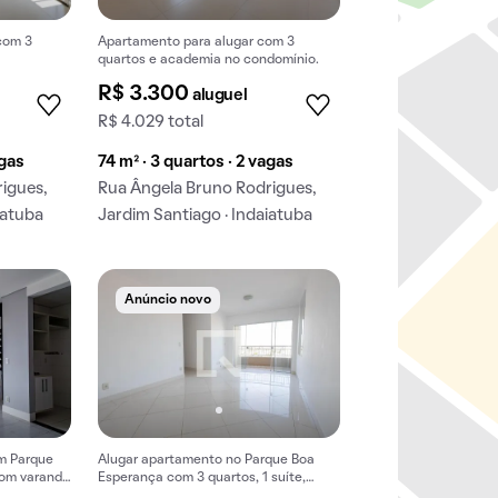
com 3
Apartamento para alugar com 3
quartos e academia no condomínio.
R$ 3.300
aluguel
R$ 4.029 total
agas
74 m² · 3 quartos · 2 vagas
igues,
Rua Ângela Bruno Rodrigues,
iatuba
Jardim Santiago · Indaiatuba
Anúncio novo
m Parque
Alugar apartamento no Parque Boa
com varanda
Esperança com 3 quartos, 1 suíte,
varanda e piscina no condomínio.