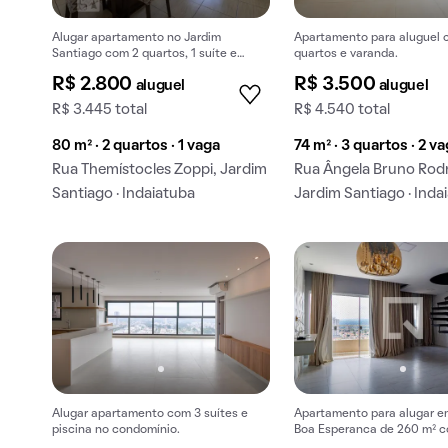
Alugar apartamento no Jardim
Apartamento para aluguel 
Santiago com 2 quartos, 1 suíte e
quartos e varanda.
varanda gourmet.
R$ 2.800
R$ 3.500
aluguel
aluguel
R$ 3.445 total
R$ 4.540 total
80 m² · 2 quartos · 1 vaga
74 m² · 3 quartos · 2 v
Rua Themístocles Zoppi, Jardim
Rua Ângela Bruno Rodr
Santiago · Indaiatuba
Jardim Santiago · Inda
Alugar apartamento com 3 suítes e
Apartamento para alugar e
piscina no condomínio.
Boa Esperanca de 260 m² 
gourmet.