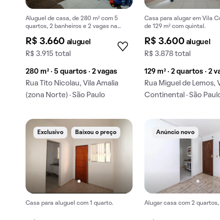
Aluguel de casa, de 280 m² com 5
Casa para alugar em Vila C
quartos, 2 banheiros e 2 vagas na
de 129 m² com quintal.
garagem em Vila Amalia (zona Norte).
R$ 3.660
R$ 3.600
aluguel
aluguel
R$ 3.915 total
R$ 3.878 total
280 m² · 5 quartos · 2 vagas
129 m² · 2 quartos · 2 
Rua Tito Nicolau, Vila Amalia
Rua Miguel de Lemos, V
(zona Norte) · São Paulo
Continental · São Paul
Exclusivo
Baixou o preço
Anúncio novo
Casa para aluguel com 1 quarto.
Alugar casa com 2 quartos, 