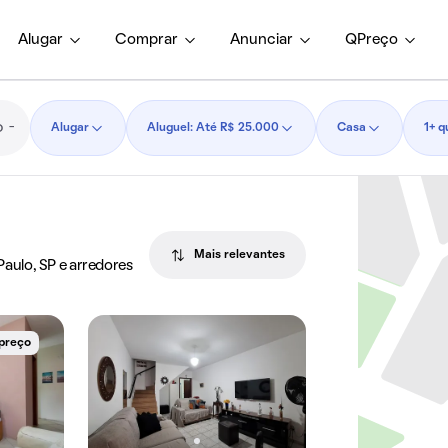
Alugar
Comprar
Anunciar
QPreço
Alugar
Aluguel: Até R$ 25.000
Casa
1+ q
Mais relevantes
 Paulo, SP e arredores
 preço