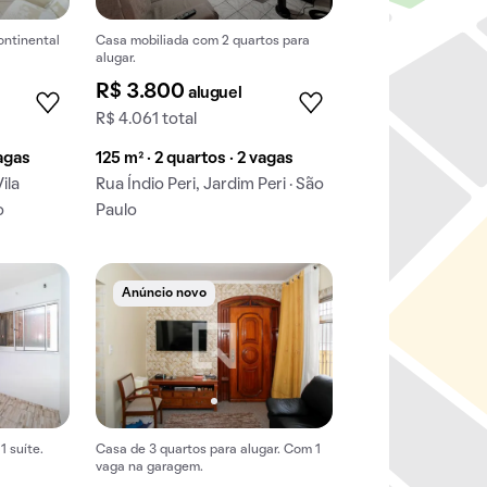
ontinental
Casa mobiliada com 2 quartos para
alugar.
R$ 3.800
aluguel
R$ 4.061 total
vagas
125 m² · 2 quartos · 2 vagas
ila
Rua Índio Peri, Jardim Peri · São
o
Paulo
Anúncio novo
1 suíte.
Casa de 3 quartos para alugar. Com 1
vaga na garagem.