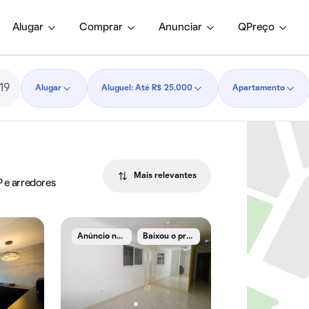
Alugar
Comprar
Anunciar
QPreço
Alugar
Aluguel: Até R$ 25.000
Apartamento
Mais relevantes
P e arredores
A
núncio novo
B
aixou o preço