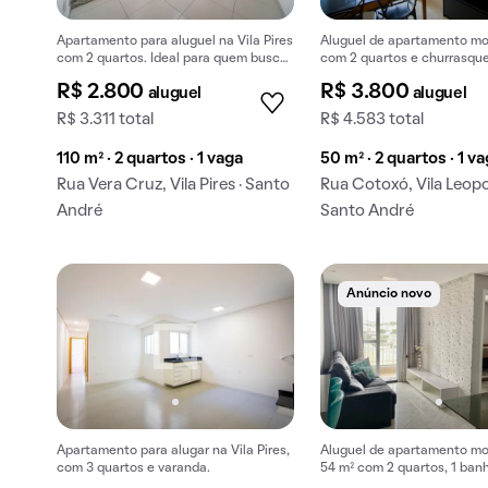
Apartamento para aluguel na Vila Pires
Aluguel de apartamento mo
com 2 quartos. Ideal para quem busca
com 2 quartos e churrasque
conforto e boa localização.
condomínio.
R$ 2.800
R$ 3.800
aluguel
aluguel
R$ 3.311 total
R$ 4.583 total
110 m² · 2 quartos · 1 vaga
50 m² · 2 quartos · 1 v
Rua Vera Cruz, Vila Pires · Santo
Rua Cotoxó, Vila Leopo
André
Santo André
Anúncio novo
Apartamento para alugar na Vila Pires,
Aluguel de apartamento mob
com 3 quartos e varanda.
54 m² com 2 quartos, 1 banh
vaga na garagem em Vila Le