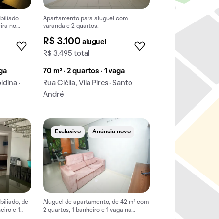
biliado
Apartamento para aluguel com
ira no
varanda e 2 quartos.
R$ 3.100
aluguel
R$ 3.495 total
aga
70 m² · 2 quartos · 1 vaga
ldina ·
Rua Clélia, Vila Pires · Santo
André
Exclusivo
Anúncio novo
iliado, de
Aluguel de apartamento, de 42 m² com
eiro e 1
2 quartos, 1 banheiro e 1 vaga na
opoldina.
garagem em Vila Helena.