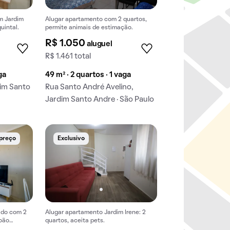
m Jardim
Alugar apartamento com 2 quartos,
uintal.
permite animais de estimação.
R$ 1.050
aluguel
R$ 1.461 total
ga
49 m² · 2 quartos · 1 vaga
dim Santo
Rua Santo André Avelino,
Jardim Santo Andre · São Paulo
 preço
Exclusivo
ado com 2
Alugar apartamento Jardim Irene: 2
João
quartos, aceita pets.