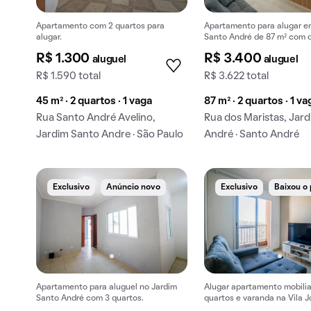
Apartamento com 2 quartos para
Apartamento para alugar e
alugar.
Santo André de 87 m² com q
R$ 1.300
R$ 3.400
aluguel
aluguel
R$ 1.590 total
R$ 3.622 total
45 m² · 2 quartos · 1 vaga
87 m² · 2 quartos · 1 va
Rua Santo André Avelino,
Rua dos Maristas, Jar
Jardim Santo Andre · São Paulo
André · Santo André
Exclusivo
Anúncio novo
Exclusivo
Baixou o
Apartamento para aluguel no Jardim
Alugar apartamento mobili
Santo André com 3 quartos.
quartos e varanda na Vila 
Ramalho.