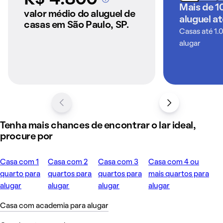
A partir dos imóveis
Mais de 1
anunciados pelo
valor médio do aluguel de
aluguel a
QuintoAndar
casas em São Paulo, SP.
Casas até 1.
alugar
Tenha mais chances de encontrar o lar ideal,
procure por
Casa com 1
Casa com 2
Casa com 3
Casa com 4 ou
quarto para
quartos para
quartos para
mais quartos para
alugar
alugar
alugar
alugar
Casa com academia para alugar