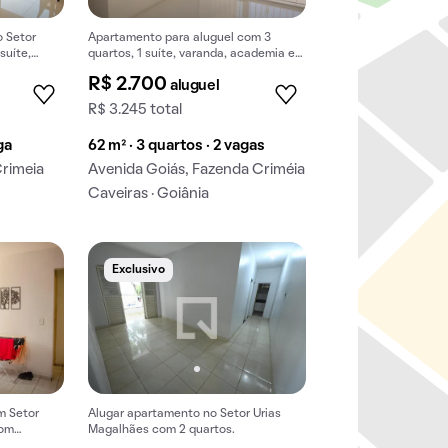
o Setor
Apartamento para aluguel com 3
suíte,
quartos, 1 suíte, varanda, academia e
.
piscina no condomínio.
R$ 2.700
aluguel
R$ 3.245 total
ga
62 m² · 3 quartos · 2 vagas
Crimeia
Avenida Goiás, Fazenda Criméia
Caveiras · Goiânia
Exclusivo
m Setor
Alugar apartamento no Setor Urias
com
Magalhães com 2 quartos.