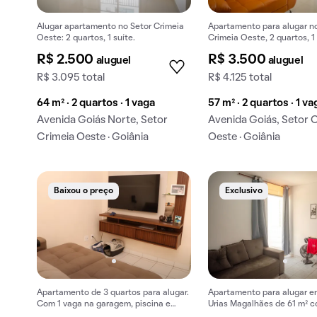
Alugar apartamento no Setor Crimeia
Apartamento para alugar n
Oeste: 2 quartos, 1 suíte.
Crimeia Oeste, 2 quartos, 1 
varanda, piscina, mobiliado
R$ 2.500
R$ 3.500
aluguel
aluguel
R$ 3.095 total
R$ 4.125 total
64 m² · 2 quartos · 1 vaga
57 m² · 2 quartos · 1 va
Avenida Goiás Norte, Setor
Avenida Goiás, Setor 
Crimeia Oeste · Goiânia
Oeste · Goiânia
Baixou o preço
Exclusivo
Apartamento de 3 quartos para alugar.
Apartamento para alugar e
Com 1 vaga na garagem, piscina e
Urias Magalhães de 61 m² 
churrasqueira.
varanda.