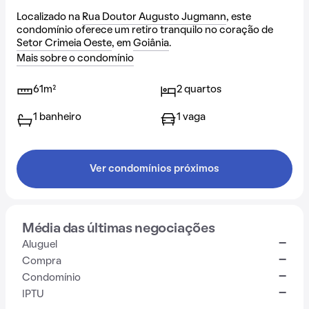
Localizado na
Rua Doutor Augusto Jugmann
, este
condomínio oferece um retiro tranquilo no coração de
Setor Crimeia Oeste
, em
Goiânia
.
Mais sobre o condomínio
61m²
2 quartos
1 banheiro
1 vaga
Ver condomínios próximos
Média das últimas negociações
-
Aluguel
-
Compra
-
Condomínio
-
IPTU