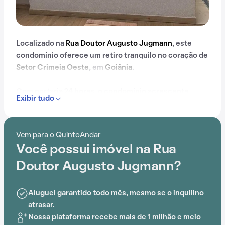
Localizado na
Rua Doutor Augusto Jugmann
, este
condomínio oferece um retiro tranquilo no coração de
Setor Crimeia Oeste
, em
Goiânia
.
Com portaria 24 horas, o condomínio acrescenta
Exibir tudo
praticidade no dia a dia dos moradores. A
conveniência é aprimorada pela proximidade com
Instituto Pequeno Urso, FAMA, Parque Jerivá, Colégio
Vem para o QuintoAndar
Planeta, Estação Goiânia e Centro de Saúde Fama rua
Você possui imóvel na Rua
10, tornando a vida diária mais fácil.
Doutor Augusto Jugmann?
Aluguel garantido todo mês, mesmo se o inquilino
atrasar.
Nossa plataforma recebe mais de 1 milhão e meio