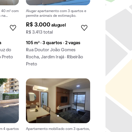
e 40 m² com
Alugar apartamento com 3 quartos e
a na
permite animais de estimação.
 José
R$ 3.000
aluguel
R$ 3.413 total
a
105 m² · 3 quartos · 2 vagas
ruz do
Rua Doutor João Gomes
o Preto
Rocha, Jardim Irajá · Ribeirão
Preto
m 4 quartos
Apartamento mobiliado com 3 quartos,