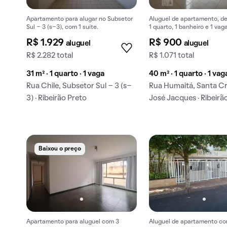
Apartamento para alugar no Subsetor
Aluguel de apartamento, d
Sul - 3 (s-3), com 1 suíte.
1 quarto, 1 banheiro e 1 vag
garagem em Santa Cruz do
R$ 1.929
R$ 900
aluguel
aluguel
Jacques.
R$ 2.282 total
R$ 1.071 total
31 m² · 1 quarto · 1 vaga
40 m² · 1 quarto · 1 vag
Rua Chile, Subsetor Sul - 3 (s-
Rua Humaitá, Santa C
3) · Ribeirão Preto
José Jacques · Ribeirã
Baixou o preço
Apartamento para aluguel com 3
Aluguel de apartamento co