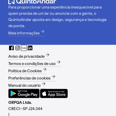
Para proporcionar uma experiência inesquecível para
quem precisa de um lar ou anuncia com a gente, o
QuintoAndar aposta em design, segurança e tecnologia
de ponta.
Mais informações
Aviso de privacidade
Termos e condições de uso
Política de Cookies
Preferências de cookies
Manual do usuário
GRPQA Ltda.
CRECI-SP J24.344
|