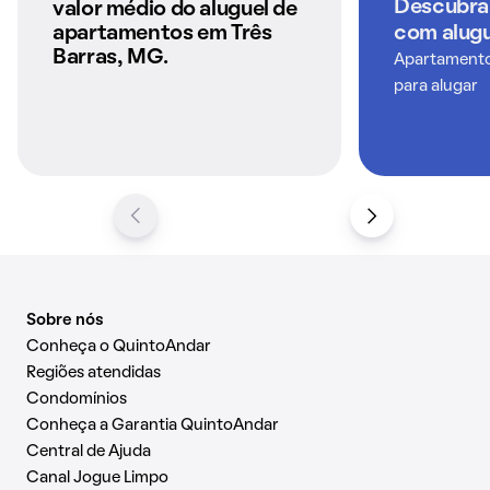
anunciados pelo
Descubra
valor médio do aluguel de
QuintoAndar
apartamentos em Três
com alugu
Barras, MG.
Apartamentos
para alugar
Sobre nós
Conheça o QuintoAndar
Regiões atendidas
Condomínios
Conheça a Garantia QuintoAndar
Central de Ajuda
Canal Jogue Limpo