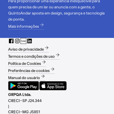
Para proporcionar uma experiência inesquecível para
quem precisa de um lar ou anuncia com a gente, o
QuintoAndar aposta em design, segurança e tecnologia
de ponta.
Mais informações
Aviso de privacidade
Termos e condições de uso
Política de Cookies
Preferências de cookies
Manual do usuário
GRPQA Ltda.
CRECI-SP J24.344
|
CRECI-MG J5851