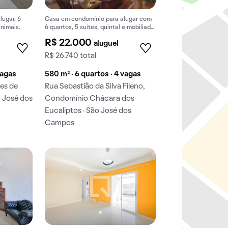
ugar, 6
Casa em condomínio para alugar com
animais.
6 quartos, 5 suítes, quintal e mobiliada.
Ideal para quem busca conforto.
R$ 22.000
aluguel
R$ 26.740 total
vagas
580 m² · 6 quartos · 4 vagas
ues de
Rua Sebastião da Silva Fileno,
 José dos
Condomínio Chácara dos
Eucaliptos · São José dos
Campos