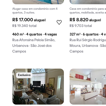
Alugar casa em condomínio com 4
Casa em condomínio para al
quartos, 3 suítes.
quartos, mobiliada, aceita 
R$ 17.000
R$ 8.820
aluguel
aluguel
R$ 19.340 total
R$ 9.703 total
460 m² · 4 quartos · 4 vagas
327 m² · 6 quartos · 4 
Rua Afonsina Peloia Simão,
Rua Rui Sérgio Rodrig
Urbanova · São José dos
Moura, Urbanova · São
Campos
Campos
Exclusivo