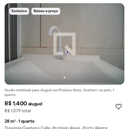
Exclusivo
Baixou o preço
Studio mobiliado para aluguel em Protásio Alves. Aceitam-se pets, 1
quarto.
R$ 1.400
aluguel
R$ 1.579 total
28 m² · 1 quarto
Travessa Gaetano Célia, Protásio Alves · Porto Alegre