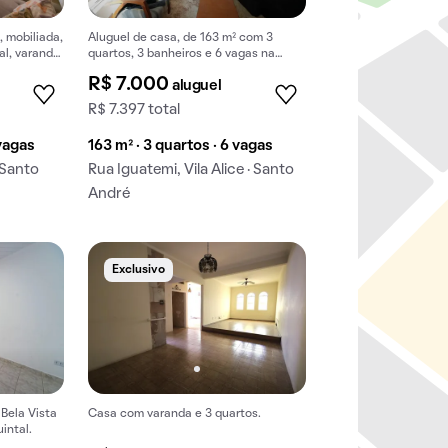
, mobiliada,
Aluguel de casa, de 163 m² com 3
al, varanda,
quartos, 3 banheiros e 6 vagas na
garagem em Vila Alice.
R$ 7.000
aluguel
R$ 7.397 total
 vagas
163 m² · 3 quartos · 6 vagas
· Santo
Rua Iguatemi, Vila Alice · Santo
André
Exclusivo
 Bela Vista
Casa com varanda e 3 quartos.
intal.