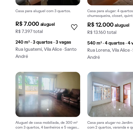
Casa para aluguel com 3 quartos.
Casa para alugar: 4 quartos
churrasqueira, closet, quint
jardim, pet friendly.
R$ 7.000
aluguel
R$ 12.000
aluguel
R$ 7.397 total
R$ 13.160 total
240 m² · 3 quartos · 3 vagas
540 m² · 4 quartos · 4
Rua Iguatemi, Vila Alice · Santo
Rua Lorena, Vila Alice 
André
André
Aluguel de casa mobiliada, de 300 m²
Casa para alugar no Jardim
com 3 quartos, 4 banheiros e 5 vagas
com 2 quartos, varanda e qu
na garagem em Vila Valparaíso.