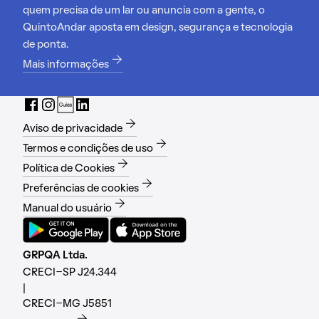
quem precisa de um lar ou anuncia com a gente, o
QuintoAndar aposta em design, segurança e tecnologia
de ponta.
Mais informações
Aviso de privacidade
Termos e condições de uso
Política de Cookies
Preferências de cookies
Manual do usuário
GRPQA Ltda.
CRECI-SP J24.344
|
CRECI-MG J5851