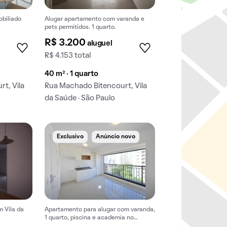
obiliado
Alugar apartamento com varanda e
pets permitidos. 1 quarto.
R$ 3.200
aluguel
R$ 4.153 total
40 m² · 1 quarto
t, Vila
Rua Machado Bitencourt, Vila
da Saúde · São Paulo
Exclusivo
Anúncio novo
 Vila da
Apartamento para alugar com varanda,
1 quarto, piscina e academia no
condomínio.