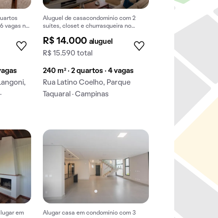
uartos
Aluguel de casacondominio com 2
 6 vagas na
suítes, closet e churrasqueira no
ueira.
condomínio.
R$ 14.000
aluguel
R$ 15.590 total
 vagas
240 m² · 2 quartos · 4 vagas
Langoni,
Rua Latino Coelho, Parque
·
Taquaral · Campinas
lugar em
Alugar casa em condomínio com 3