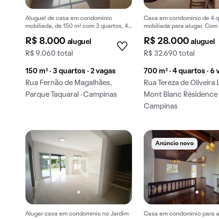
Aluguel de casa em condomínio
Casa em condomínio de 4 q
mobiliada, de 150 m² com 3 quartos, 4
mobiliada para alugar. Com
banheiros e 2 vagas na garagem em
garagem, piscina e churrasq
R$ 8.000
R$ 28.000
aluguel
aluguel
Parque Taquaral.
R$ 9.060 total
R$ 32.690 total
150 m² · 3 quartos · 2 vagas
700 m² · 4 quartos · 6
Rua Fernão de Magalhães,
Rua Tereza de Oliveira 
Parque Taquaral · Campinas
Mont Blanc Résidence 
Campinas
Anúncio novo
Alugar casa em condomínio no Jardim
Casa em condomínio para a