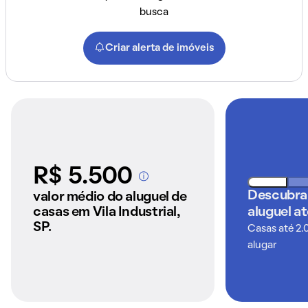
busca
Criar alerta de imóveis
R$ 5.500
A partir dos imóveis
anunciados pelo
Descubra
valor médio do aluguel de
QuintoAndar
casas em Vila Industrial,
aluguel a
SP.
Casas até 2.
alugar