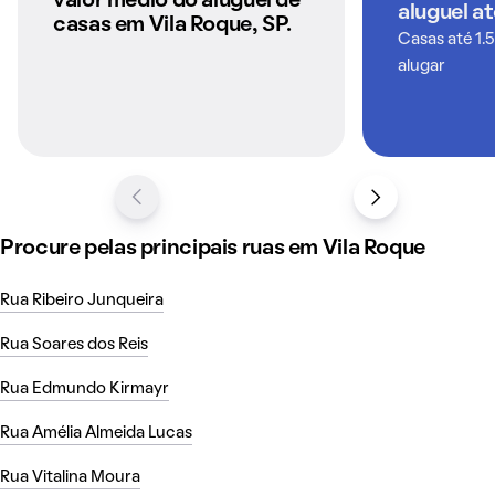
valor médio do aluguel de
aluguel a
QuintoAndar
casas em Vila Roque, SP.
Maturano Lago são ideais para quem deseja momentos ao
Casas até 1.
ar livre. Alugar uma casa na Vila Roque pode ser a
alugar
oportunidade de morar em um bairro tranquilo e bem
conectado.
Como é morar em Vila Roque
Procure pelas principais ruas em Vila Roque
Rua Ribeiro Junqueira
Rua Soares dos Reis
Rua Edmundo Kirmayr
Rua Amélia Almeida Lucas
Rua Vitalina Moura