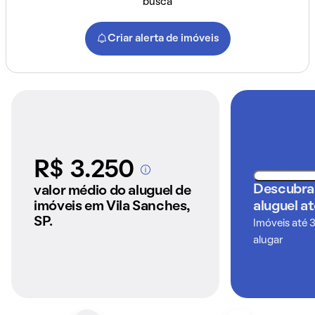
busca
Criar alerta de imóveis
R$ 3.250
A partir dos imóveis
anunciados pelo
Descubra
valor médio do aluguel de
QuintoAndar
imóveis em Vila Sanches,
aluguel a
SP.
Imóveis até 
alugar