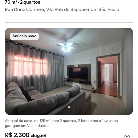
70 m² · 2 quartos
Rua Dona Carmela, Vila Bela do Sapopemba · São Paulo
Anúncio novo
Aluguel de casa, de 125 m² com 2 quartos, 2 banheiros e 1 vaga na
garagem em Vila Industrial.
R$ 2.300
aluguel