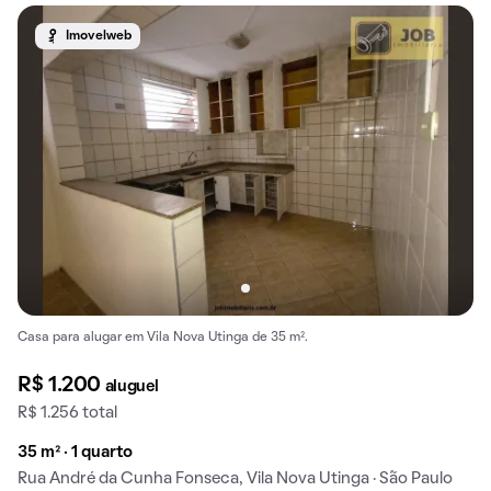
Imovelweb
Casa para alugar em Vila Nova Utinga de 35 m².
R$ 1.200
aluguel
R$ 1.256 total
35 m² · 1 quarto
Rua André da Cunha Fonseca, Vila Nova Utinga · São Paulo