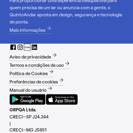
Para proporcionar uma experiência inesquecível para
quem precisa de um lar ou anuncia com a gente, o
QuintoAndar aposta em design, segurança e tecnologia
de ponta.
Mais informações
Aviso de privacidade
Termos e condições de uso
Política de Cookies
Preferências de cookies
Manual do usuário
GRPQA Ltda.
CRECI-SP J24.344
|
CRECI-MG J5851