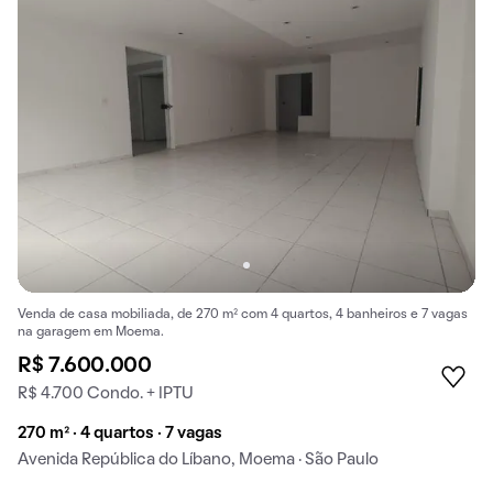
Venda de casa mobiliada, de 270 m² com 4 quartos, 4 banheiros e 7 vagas
na garagem em Moema.
R$ 7.600.000
R$ 4.700 Condo. + IPTU
270 m² · 4 quartos · 7 vagas
Avenida República do Líbano, Moema · São Paulo