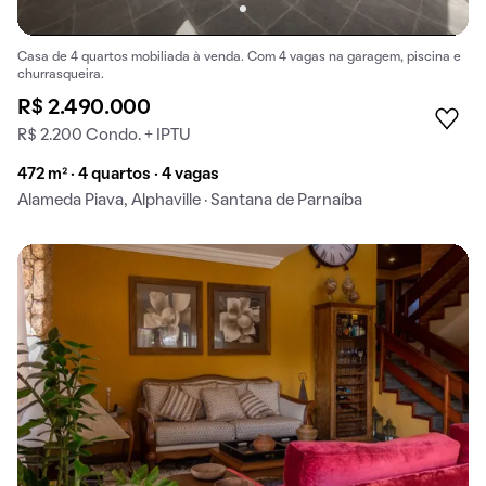
Casa de 4 quartos mobiliada à venda. Com 4 vagas na garagem, piscina e
churrasqueira.
R$ 2.490.000
R$ 2.200 Condo. + IPTU
472 m² · 4 quartos · 4 vagas
Alameda Piava, Alphaville · Santana de Parnaíba