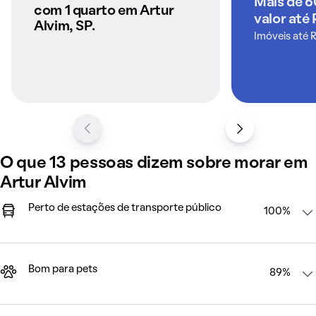
Mais de 6
QuintoAndar
com 1 quarto em Artur
valor até 
Alvim, SP.
Imóveis até 
O que 13 pessoas dizem sobre morar em
Artur Alvim
Perto de estações de transporte público
100%
Bom para pets
89%