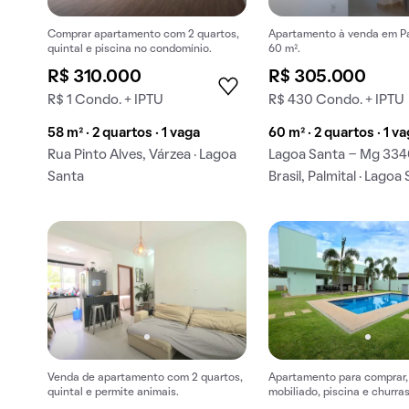
Comprar apartamento com 2 quartos,
Apartamento à venda em Pa
quintal e piscina no condomínio.
60 m².
R$ 310.000
R$ 305.000
R$ 1 Condo. + IPTU
R$ 430 Condo. + IPTU
58 m² · 2 quartos · 1 vaga
60 m² · 2 quartos · 1 v
Rua Pinto Alves, Várzea · Lagoa
Lagoa Santa - Mg 3
Santa
Brasil, Palmital · Lagoa
Venda de apartamento com 2 quartos,
Apartamento para comprar, 
quintal e permite animais.
mobiliado, piscina e churra
condomínio.