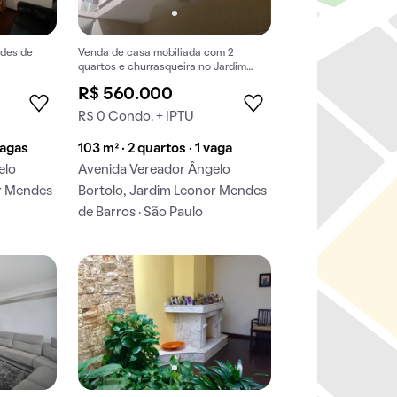
ndes de
Venda de casa mobiliada com 2
quartos e churrasqueira no Jardim
anda
Leonor Mendes de Barros.
R$ 560.000
R$ 0 Condo. + IPTU
vagas
103 m² · 2 quartos · 1 vaga
elo
Avenida Vereador Ângelo
or Mendes
Bortolo, Jardim Leonor Mendes
de Barros · São Paulo