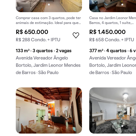
Comprar casa com 3 quartos, pode ter
Casa no Jardim Leonor Me
animais de estimação. Ideal para quem
Barros, 4 quartos, 1 suíte,
busca conforto e praticidades.
churrasqueira, quintal, var
R$ 650.000
R$ 1.450.000
gourmet, para comprar.
R$ 288 Condo. + IPTU
R$ 658 Condo. + IPTU
133 m² · 3 quartos · 2 vagas
377 m² · 4 quartos · 6 
Avenida Vereador Ângelo
Avenida Vereador Âng
Bortolo, Jardim Leonor Mendes
Bortolo, Jardim Leon
de Barros · São Paulo
de Barros · São Paulo