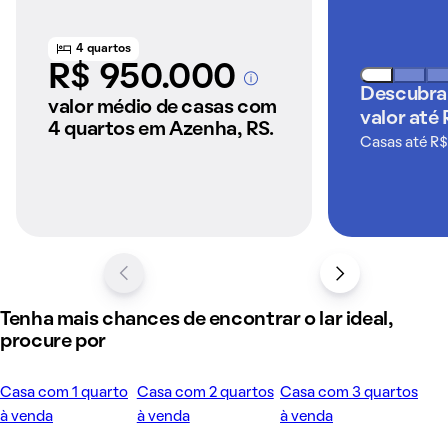
4 quartos
R$ 950.000
A partir dos imóveis
Descubra
anunciados pelo
valor médio de casas com
valor até
QuintoAndar
4 quartos em Azenha, RS.
Casas até R$
Tenha mais chances de encontrar o lar ideal,
procure por
Casa com 1 quarto
Casa com 2 quartos
Casa com 3 quartos
à venda
à venda
à venda