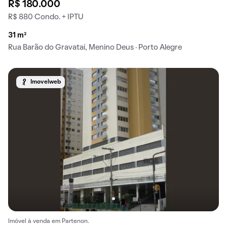
R$ 180.000
R$ 880 Condo. + IPTU
31 m²
Rua Barão do Gravataí, Menino Deus · Porto Alegre
Imovelweb
Imóvel à venda em Partenon.