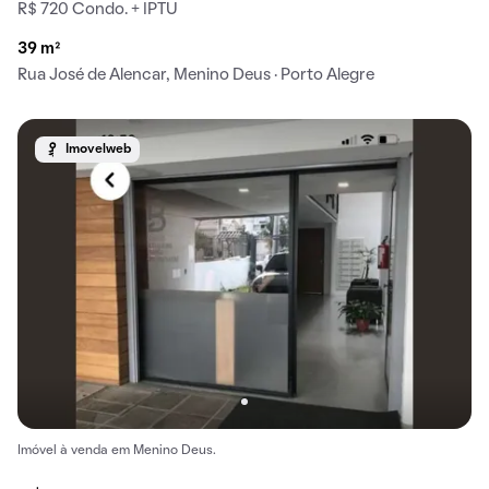
R$ 720 Condo. + IPTU
39 m²
Rua José de Alencar, Menino Deus · Porto Alegre
Imovelweb
Imóvel à venda em Menino Deus.