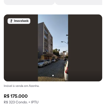
Imovelweb
Imóvel à venda em Azenha.
R$ 175.000
R$ 323 Condo. + IPTU