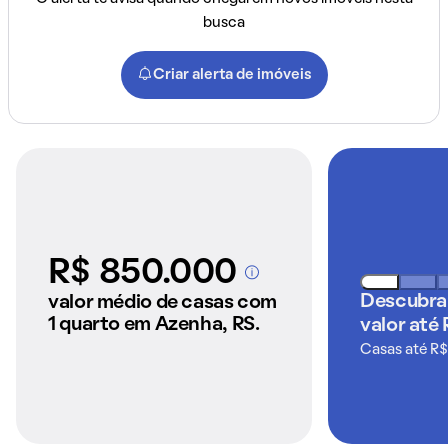
busca
Criar alerta de imóveis
R$ 850.000
A partir dos imóveis
anunciados pelo
Descubra
valor médio de casas com
QuintoAndar
1 quarto em Azenha, RS.
valor até
Casas até R$