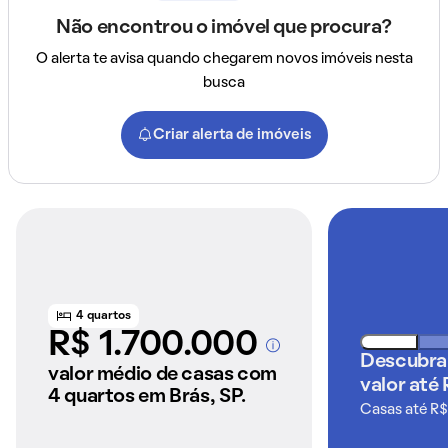
Não encontrou o imóvel que procura?
O alerta te avisa quando chegarem novos imóveis nesta
busca
Criar alerta de imóveis
4 quartos
R$ 1.700.000
A partir dos imóveis
Descubra
anunciados pelo
valor médio de casas com
valor até 
QuintoAndar
4 quartos em Brás, SP.
Casas até R$