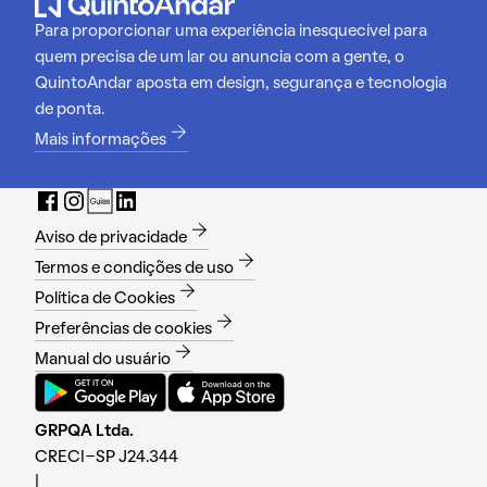
Para proporcionar uma experiência inesquecível para
quem precisa de um lar ou anuncia com a gente, o
QuintoAndar aposta em design, segurança e tecnologia
de ponta.
Mais informações
Aviso de privacidade
Termos e condições de uso
Política de Cookies
Preferências de cookies
Manual do usuário
GRPQA Ltda.
CRECI-SP J24.344
|