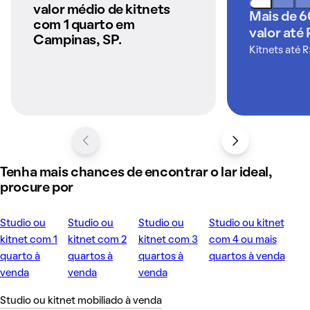
anunciados pelo
valor médio de kitnets
Mais de 6
QuintoAndar
com 1 quarto em
valor até 
Campinas, SP.
Kitnets até 
Tenha mais chances de encontrar o lar ideal,
procure por
Studio ou
Studio ou
Studio ou
Studio ou kitnet
kitnet com 1
kitnet com 2
kitnet com 3
com 4 ou mais
quarto à
quartos à
quartos à
quartos à venda
venda
venda
venda
Studio ou kitnet mobiliado à venda