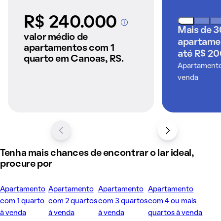
R$ 240.000
A partir dos imóveis
Mais de 
anunciados pelo
valor médio de
apartame
QuintoAndar
apartamentos com 1
até R$ 20
quarto em Canoas, RS.
Apartamentos
venda
Tenha mais chances de encontrar o lar ideal,
procure por
Apartamento
Apartamento
Apartamento
Apartamento
com 1 quarto
com 2 quartos
com 3 quartos
com 4 ou mais
à venda
à venda
à venda
quartos à venda