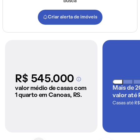
busca
Criar alerta de imóveis
R$ 545.000
A partir dos imóveis
anunciados pelo
Mais de 2
valor médio de casas com
QuintoAndar
1 quarto em Canoas, RS.
valor até 
Casas até R$