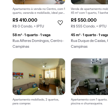
Apartamento à venda no Centro, com 1
Venda de apartamento mobi
quarto, varanda e mobiliado, ideal para
45 m² com 1 quarto, 1 banhe
quem busca comprar o imóvel perfeito.
na garagem em Centro.
R$ 410.000
R$ 550.000
R$ 0 Condo. + IPTU
R$ 555 Condo. + IPTU
58 m² · 1 quarto · 1 vaga
45 m² · 1 quarto · 1 vag
Rua Alferes Domingos, Centro ·
Rua Duque de Caxias, 
Campinas
Campinas
Apartamento mobiliado, 2 quartos,
Apartamento com 1 quarto
para comprar.
piscina e churrasqueira.