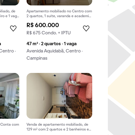
liado, de
Apartamento mobiliado no Centro com
iro e 1 vaga
2 quartos, 1 suíte, varanda e academia
para comprar.
R$ 600.000
R$ 675 Condo. + IPTU
a
47 m² · 2 quartos · 1 vaga
Centro ·
Avenida Aquidabã, Centro ·
Campinas
. Conta com
Venda de apartamento mobiliado, de
129 m² com 2 quartos e 2 banheiros em
Centro.