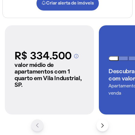
Criar alerta de imóveis
R$ 334.500
A partir dos imóveis
anunciados pelo
valor médio de
QuintoAndar
Descubra
apartamentos com 1
quarto em Vila Industrial,
com valor
SP.
Apartamentos
venda