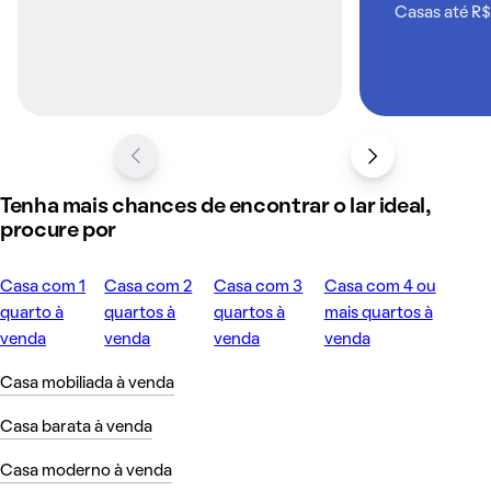
Casas até R$
Tenha mais chances de encontrar o lar ideal,
procure por
Casa com 1
Casa com 2
Casa com 3
Casa com 4 ou
quarto à
quartos à
quartos à
mais quartos à
venda
venda
venda
venda
Casa mobiliada à venda
Casa barata à venda
Casa moderno à venda