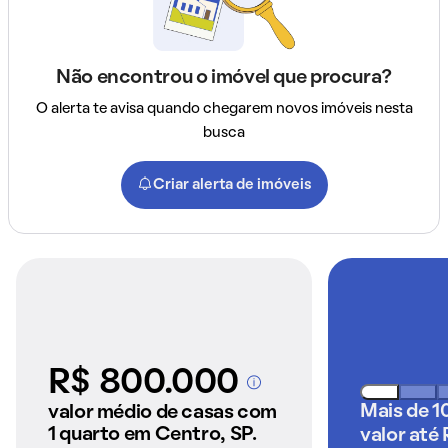
Não encontrou o imóvel que procura?
O alerta te avisa quando chegarem novos imóveis nesta
busca
Criar alerta de imóveis
R$ 800.000
A partir dos imóveis
anunciados pelo
Mais de 1
valor médio de casas com
QuintoAndar
1 quarto em Centro, SP.
valor até