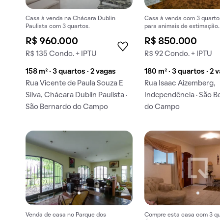
Casa à venda na Chácara Dublin
Casa à venda com 3 quartos
Paulista com 3 quartos.
para animais de estimação.
Perfeitamente planejada pa
R$ 960.000
R$ 850.000
conforto.
R$ 135 Condo. + IPTU
R$ 92 Condo. + IPTU
158 m² · 3 quartos · 2 vagas
180 m² · 3 quartos · 2 
Rua Vicente de Paula Souza E
Rua Isaac Aizemberg,
Silva, Chácara Dublin Paulista ·
Independência · São B
São Bernardo do Campo
do Campo
Venda de casa no Parque dos
Compre esta casa com 3 qu