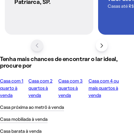
Patriarca, SP.
Casas até R$
Tenha mais chances de encontrar o lar ideal,
procure por
Casa com 1
Casa com 2
Casa com 3
Casa com 4 ou
quarto à
quartos à
quartos à
mais quartos à
venda
venda
venda
venda
Casa próxima ao metrô à venda
Casa mobiliada à venda
Casa barata à venda