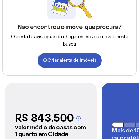
Não encontrou o imóvel que procura?
O alerta te avisa quando chegarem novos imóveis nesta
busca
Criar alerta de imóveis
R$ 843.500
A partir dos imóveis
anunciados pelo
valor médio de casas com
Mais de 1
QuintoAndar
1 quarto em Cidade
valor até