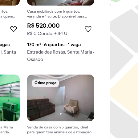
rtos,
Casa mobiliada com 6 quartos,
ara quem
varanda e 1 suíte. Disponível para
compra, aproveite esta oportunidade
R$ 520.000
única na venda.
R$ 0 Condo. + IPTU
vagas
170 m² · 6 quartos · 1 vaga
l, Santa
Estrada das Rosas, Santa Maria ·
Osasco
Ótimo preço
a Maria
Venda de casa com 5 quartos, ideal
randa.
para quem tem animais de estimação.