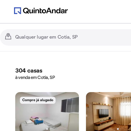
304
casas
à venda em Cotia, SP
Compre já alugado