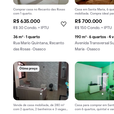
Comprar casa no Recanto das Rosas
Casa em Santa Maria, 6 qua
com 1 quarto.
mobiliada. Compra ideal p
tem animais.
R$ 635.000
R$ 700.000
R$ 30 Condo. + IPTU
R$ 150 Condo. + IPTU
36 m² · 1 quarto
190 m² · 6 quartos · 4 
Rua Mario Quintana, Recanto
Avenida Transversal Su
das Rosas · Osasco
Maria · Osasco
Ótimo preço
Venda de casa mobiliada, de 280 m²
Casa para comprar em Sant
com 2 quartos, 2 banheiros e 3 vagas
com 6 quartos, quintal e va
na garagem em Santa Maria.