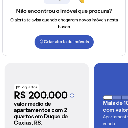
Não encontrou o imóvel que procura?
O alerta te avisa quando chegarem novos imóveis nesta
busca
Criar alerta de imóveis
2 quartos
R$ 200.000
A partir dos imóveis
Mais de 1
anunciados pelo
valor médio de
QuintoAndar
com valor
apartamentos com 2
quartos em Duque de
Apartamentos
Caxias, RS.
venda