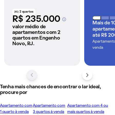
2 quartos
R$ 235.000
A partir dos imóveis
Mais de 1
anunciados pelo
valor médio de
apartame
QuintoAndar
apartamentos com 2
até R$ 20
quartos em Engenho
Apartamentos
Novo, RJ.
venda
Tenha mais chances de encontrar o lar ideal,
procure por
Apartamento com
Apartamento com
Apartamento com 4 ou
1 quarto à venda
3 quartos à venda
mais quartos à venda