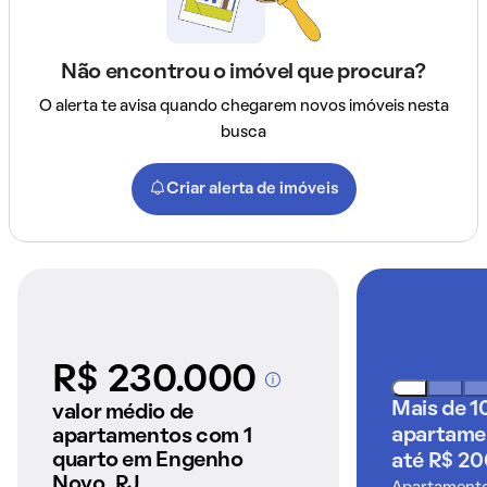
Não encontrou o imóvel que procura?
O alerta te avisa quando chegarem novos imóveis nesta
busca
Criar alerta de imóveis
R$ 230.000
A partir dos imóveis
Mais de 1
anunciados pelo
valor médio de
QuintoAndar
apartame
apartamentos com 1
quarto em Engenho
até R$ 20
Novo, RJ.