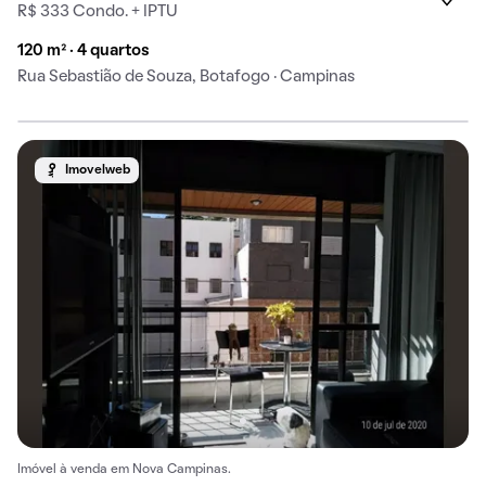
R$ 333 Condo. + IPTU
120 m² · 4 quartos
Rua Sebastião de Souza, Botafogo · Campinas
Imovelweb
Imóvel à venda em Nova Campinas.